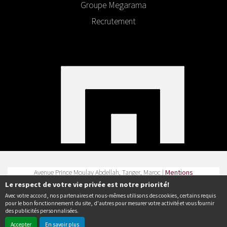
Groupe Megarama
Recrutement
Avenue Prince Moulay Abdellah, Tanger, Maroc |
Mentions
légales
|
Contact
| Tel :
Le respect de votre vie privée est notre priorité!
Avec votre accord, nos partenaires et nous-mêmes utilisons des cookies, certains requis
Politique de confidentialité
pour le bon fonctionnement du site, d'autres pour mesurer votre activité et vous fournir
des publicités personnalisées.
Accepter
En savoir plus
© Erakys
Création de site internet