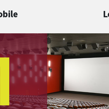
obile
L