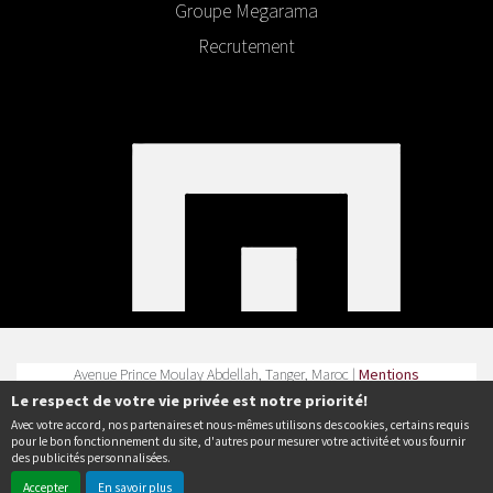
Groupe Megarama
Recrutement
Avenue Prince Moulay Abdellah, Tanger, Maroc |
Mentions
légales
|
Contact
| Tel :
Le respect de votre vie privée est notre priorité!
Avec votre accord, nos partenaires et nous-mêmes utilisons des cookies, certains requis
Politique de confidentialité
pour le bon fonctionnement du site, d'autres pour mesurer votre activité et vous fournir
des publicités personnalisées.
Accepter
En savoir plus
© Erakys
Création de site internet